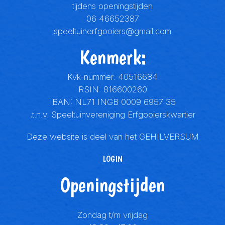
tijdens openingstijden
06 46652387
speeltuinerfgooiers@gmail.com
Kenmerk:
Kvk-nummer: 40516684
RSIN: 816600260
IBAN: NL71 INGB 0009 6957 35
,t.n.v. Speeltuinvereniging Erfgooierskwartier
Deze website is deel van het
GEHILVERSUM
LOGIN
Openingstijden
Zondag t/m vrijdag