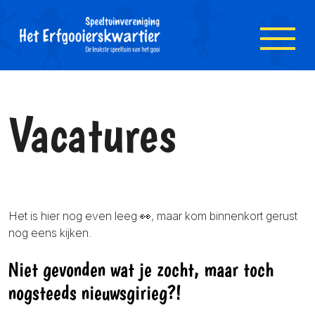
Overslaan en naar hoofdinhoud gaan
Toegankelijkheidsmenu openen
Vacatures
Het is hier nog even leeg 👀, maar kom binnenkort gerust
nog eens kijken.
Niet gevonden wat je zocht, maar toch
nogsteeds nieuwsgirieg?!