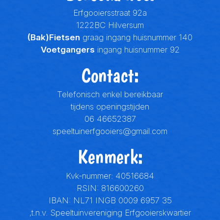
Erfgooiersstraat 92a
1222BC Hilversum
(Bak)Fietsen
graag ingang huisnummer 140
Voetgangers
ingang huisnummer 92
Contact:
Telefonisch enkel bereikbaar
tijdens openingstijden
06 46652387
speeltuinerfgooiers@gmail.com
Kenmerk:
Kvk-nummer: 40516684
RSIN: 816600260
IBAN: NL71 INGB 0009 6957 35
,t.n.v. Speeltuinvereniging Erfgooierskwartier